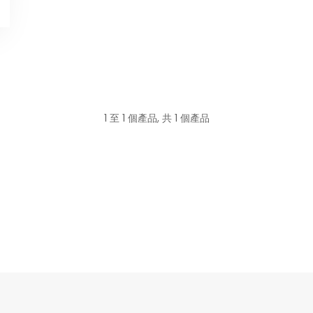
1 至 1 個產品, 共 1 個產品